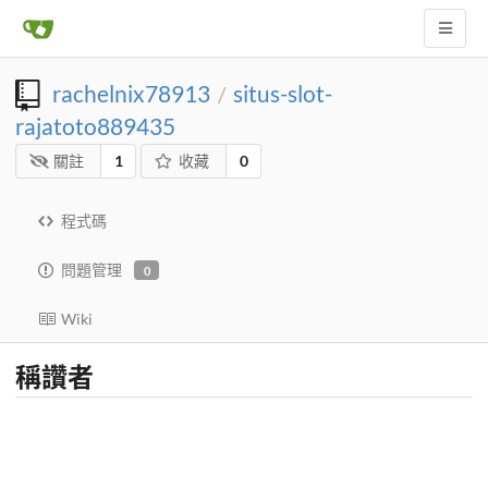
rachelnix78913
situs-slot-
/
rajatoto889435
關註
1
收藏
0
程式碼
問題管理
0
Wiki
稱讚者