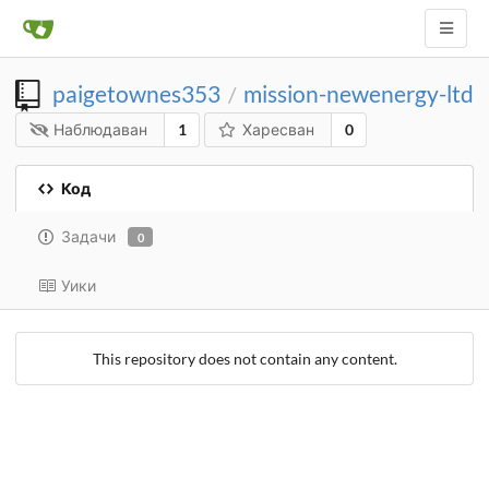
paigetownes353
mission-newenergy-ltd
/
Наблюдаван
1
Харесван
0
Код
Задачи
0
Уики
This repository does not contain any content.