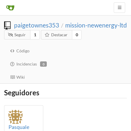
paigetownes353
mission-newenergy-ltd
/
Seguir
1
Destacar
0
Código
Incidencias
0
Wiki
Seguidores
Pasquale