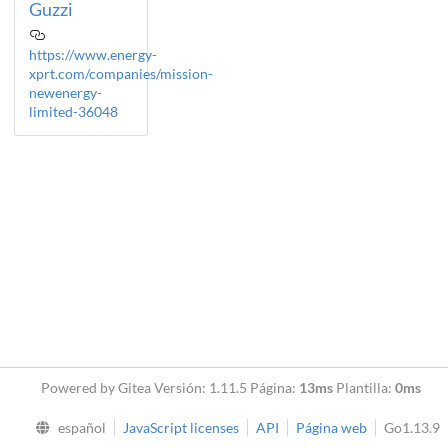
Guzzi
https://www.energy-
xprt.com/companies/mission-
newenergy-
limited-36048
Powered by Gitea Versión: 1.11.5 Página:
13ms
Plantilla:
0ms
español
JavaScript licenses
API
Página web
Go1.13.9