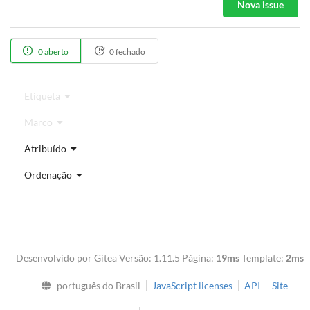
Nova issue
0 aberto
0 fechado
Etiqueta
Marco
Atribuído
Ordenação
Desenvolvido por Gitea Versão: 1.11.5 Página:
19ms
Template:
2ms
português do Brasil
JavaScript licenses
API
Site