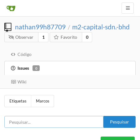
nathan99h87709
m2-capital-sdn.-bhd
/
Observar
1
Favorito
0
Código
Issues
0
Wiki
Etiquetas
Marcos
Pesquisar