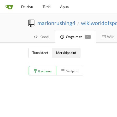
Etusivu
Tutki
Apua
marlonrushing4
wikiworldofspo
/
Koodi
Ongelmat
Wiki
0
Tunnisteet
Merkkipaalut
0 avoinna
0 suljettu