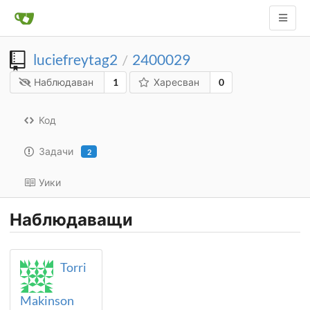
luciefreytag2
2400029
/
Наблюдаван
1
Харесван
0
Код
Задачи
2
Уики
Наблюдаващи
Torri
Makinson