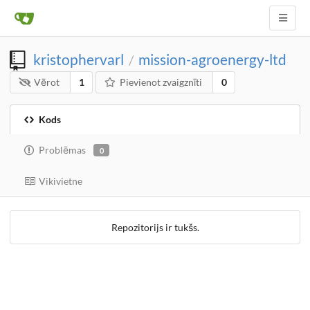
kristophervarl
mission-agroenergy-ltd
/
Vērot
1
Pievienot zvaigznīti
0
Kods
Problēmas
0
Vikivietne
Repozitorijs ir tukšs.