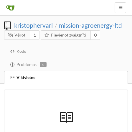
kristophervarl
mission-agroenergy-ltd
/
Vērot
1
Pievienot zvaigznīti
0
Kods
Problēmas
0
Vikivietne