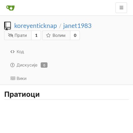
koreyenticknap
janet1983
/
Прати
1
Волим
0
Код
Дискусије
0
Вики
Пратиоци