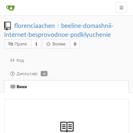
florenciaachen
beeline-domashnii-
/
internet-besprovodnoe-podklyuchenie
Прати
1
Волим
0
Код
Дискусије
0
Вики