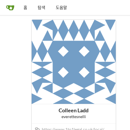
홈
탐색
도움말
Colleen Ladd
everettesnelli
https://www.1to1legal.co.uk/local/