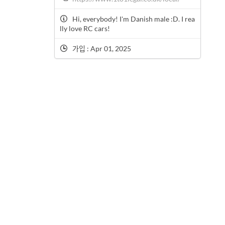
Hi, everybody! I'm Danish male :D. I rea
lly love RC cars!
가입 : Apr 01, 2025