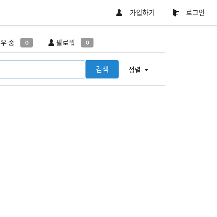
가입하기
로그인
우 중
팔로워
0
0
검색
정렬