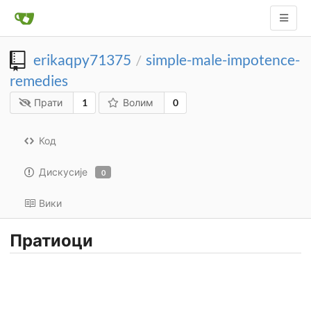
erikaqpy71375
simple-male-impotence-
/
remedies
Прати
1
Волим
0
Код
Дискусије
0
Вики
Пратиоци