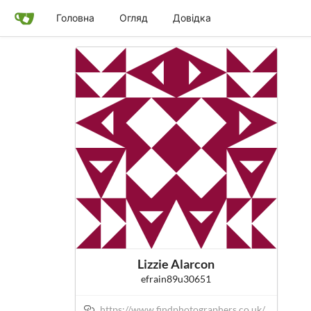
Головна
Огляд
Довідка
Lizzie Alarcon
efrain89u30651
https://www.findphotographers.co.uk/