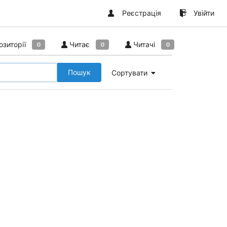
Реєстрація
Увійти
озиторії
Читає
Читачі
0
0
0
Пошук
Сортувати