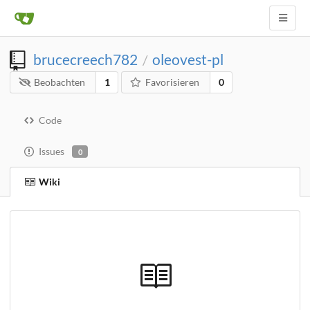
brucecreech782
oleovest-pl
/
Beobachten
1
Favorisieren
0
Code
Issues
0
Wiki