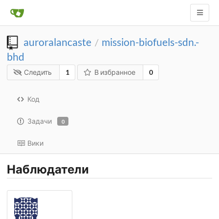
auroralancaste
mission-biofuels-sdn.-
/
bhd
Следить
1
В избранное
0
Код
Задачи
0
Вики
Наблюдатели