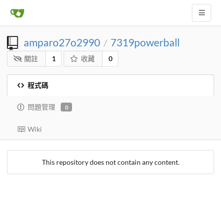
amparo27o2990
7319powerball
/
關註
1
收藏
0
程式碼
問題管理
0
Wiki
This repository does not contain any content.