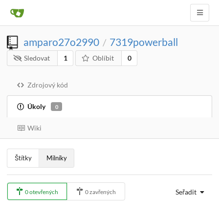
amparo27o2990
7319powerball
/
Sledovat
1
Oblíbit
0
Zdrojový kód
Úkoly
0
Wiki
Štítky
Milníky
Seřadit
0 otevřených
0 zavřených